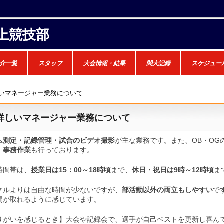
上競技部
介一覧
スタッフ
大会情報・結果
関大記録
スケジュー
しいマネージャー業務について
 詳しいマネージャー業務について
ム測定・記録管理・試合のビデオ撮影
が主な業務です。また、OB・OG
、
事務作業
も行っております。
間帯は、
授業日は15：00～18時頃
まで、
休日・祝日は9時～12時頃
ま
ルよりは自由な時間が少ないですが、
部活動以外の両立もしやすい
で
間が取れるように感じています。
がいを感じるとき】大会や記録会で、選手が自己ベストを更新し喜ん