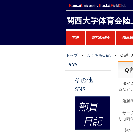
K
ansai
U
niversity
T
rack&
F
ield
C
lub
関西大学体育会陸
TOP
部活動紹介
部員紹
トップ
›
よくあるQ&A
›
Q 詳
SNS
Q
その他
タイ
SNS
るなど
活動時
部員
サーク
日記
りも時
【やり